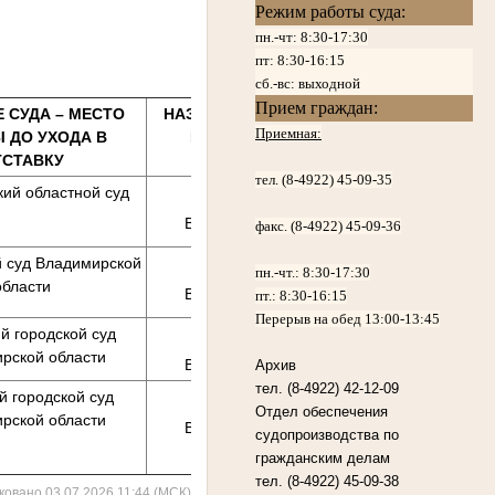
Режим работы суда:
пн.-чт: 8:30-17:30
пт:
8:30-16:15
сб.-вс: выходной
Прием граждан:
 СУДА – МЕСТО
НАЗВАНИЕ НАСЕЛЕННОГО
Приемная:
 ДО УХОДА В
ПУНКТА И РЕГИОНА
ТСТАВКУ
ПРОЖИВАНИЯ
тел. (8-4922) 45-09-35
ий областной суд
г. Владимир,
Владимирская область
факс. (8-4922) 45-09-36
 суд Владимирской
г. Владимир,
пн.-чт.:
8:30-17:30
области
Владимирская область
пт.:
8:30-16:15
Перерыв на обед 13:00-13:45
й городской суд
г. Ковров,
рской области
Владимирская область
Архив
тел. (8-4922) 42-12-09
й городской суд
г. Радужный,
Отдел обеспечения
рской области
Владимирская область
судопроизводства по
гражданским делам
тел. (8-4922) 45-09-38
ковано 03.07.2026 11:44 (МСК)