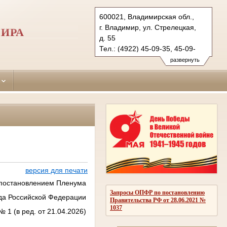
600021, Владимирская обл.,
г. Владимир, ул. Стрелецкая,
МИРА
д. 55
Тел.: (4922) 45-09-35, 45-09-
36 (ф.)
развернуть
leninsky.wld@sudrf.ru
версия для печати
постановлением Пленума
Запросы ОПФР по постановлению
да Российской Федерации
Правительства РФ от 28.06.2021 №
1037
№ 1 (в ред. от 21.04.2026)