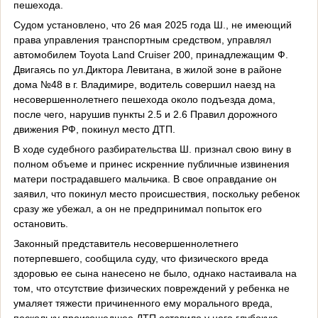
пешехода.
Судом установлено, что 26 мая 2025 года Ш., не имеющий
права управления транспортным средством, управлял
автомобилем Toyota Land Cruiser 200, принадлежащим Ф.
Двигаясь по ул.Диктора Левитана, в жилой зоне в районе
дома №48 в г. Владимире, водитель совершил наезд на
несовершеннолетнего пешехода около подъезда дома,
после чего, нарушив пункты 2.5 и 2.6 Правил дорожного
движения РФ, покинул место ДТП.
В ходе судебного разбирательства Ш. признал свою вину в
полном объеме и принес искренние публичные извинения
матери пострадавшего мальчика. В свое оправдание он
заявил, что покинул место происшествия, поскольку ребенок
сразу же убежал, а он не предпринимал попыток его
остановить.
Законный представитель несовершеннолетнего
потерпевшего, сообщила суду, что физического вреда
здоровью ее сына нанесено не было, однако настаивала на
том, что отсутствие физических повреждений у ребенка не
умаляет тяжести причиненного ему морального вреда,
поскольку произошедшее ДТП оставило у него глубокую