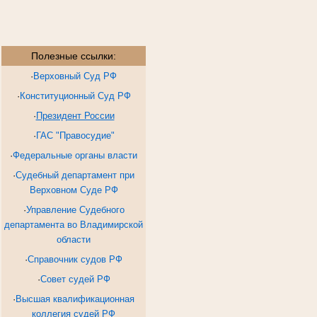
Полезные ссылки:
·
Верховный Суд РФ
·
Конституционный Суд РФ
·
Президент России
·
ГАС "Правосудие"
·
Федеральные органы власти
·
Судебный департамент при
Верховном Суде РФ
·
Управление Судебного
департамента во Владимирской
области
·
Справочник судов РФ
·
Совет судей РФ
·
Высшая квалификационная
коллегия судей РФ