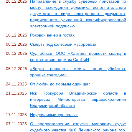
26.12.2025
Направление в службу судебных приставов по
месту нахождения должника исполнительного
документа в виде электронного документа,
подписанного усиленной квалифицированной
электронной подписью
16.12.2025
Роковой вечер в гостях
08.12.2025
Смерть под колесами мусоровоза
08.12.2025
Суд обязал ООО «Хартия» привести свалку в
соответствие нормам СанПиН
05.12.2025
«Водка – ревность – месть – топор - убийство:
хроника трагедии».
24.11.2025
От любви до тюрьмы один шаг
21.11.2025
Иск Прокурора Владимирской области в
интересах Министерства здравоохранения
Владимирской области
17.11.2025
Неудачливые «решалы»
07.11.2025
О предоставлении отпуска мировому судье
судебного участка №6 Ленинского района гор.