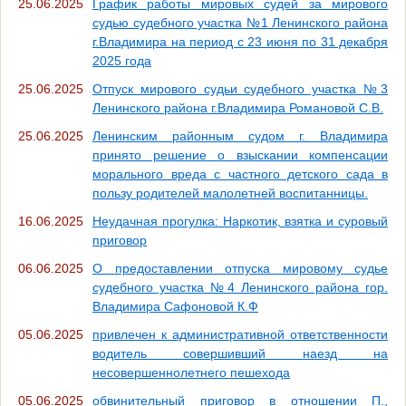
25.06.2025
График работы мировых судей за мирового
судью судебного участка №1 Ленинского района
г.Владимира на период с 23 июня по 31 декабря
2025 года
25.06.2025
Отпуск мирового судьи судебного участка №3
Ленинского района г.Владимира Романовой С.В.
25.06.2025
Ленинским районным судом г. Владимира
принято решение о взыскании компенсации
морального вреда с частного детского сада в
пользу родителей малолетней воспитанницы.
16.06.2025
Неудачная прогулка: Наркотик, взятка и суровый
приговор
06.06.2025
О предоставлении отпуска мировому судье
судебного участка №4 Ленинского района гор.
Владимира Сафоновой К.Ф
05.06.2025
привлечен к административной ответственности
водитель совершивший наезд на
несовершеннолетнего пешехода
05.06.2025
обвинительный приговор в отношении П.,