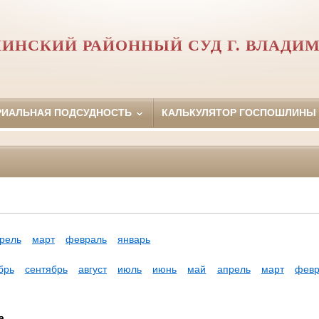
ИНСКИЙ РАЙОННЫЙ СУД Г. ВЛАДИ
РИАЛЬНАЯ ПОДСУДНОСТЬ
КАЛЬКУЛЯТОР ГОСПОШЛИНЫ
рель
март
февраль
январь
брь
сентябрь
август
июль
июнь
май
апрель
март
февр
а