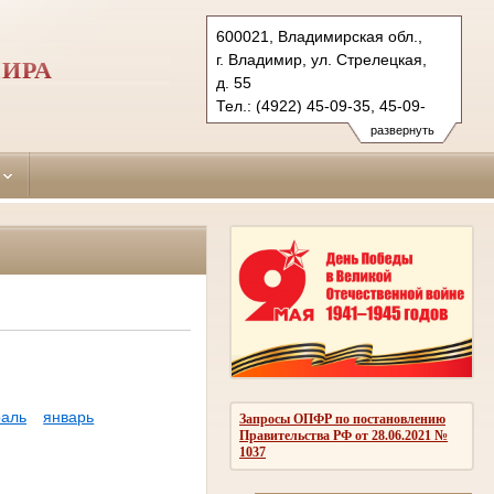
600021, Владимирская обл.,
г. Владимир, ул. Стрелецкая,
МИРА
д. 55
Тел.: (4922) 45-09-35, 45-09-
36 (ф.)
развернуть
leninsky.wld@sudrf.ru
аль
январь
Запросы ОПФР по постановлению
Правительства РФ от 28.06.2021 №
1037