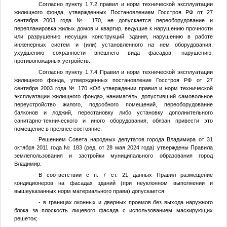
Согласно пункту 1.7.2 правил и норм технической эксплуатации
жилищного фонда, утвержденных Постановлением Госстроя РФ от 27
сентября 2003 года № 170, не допускается переоборудование и
перепланировка жилых домов и квартир, ведущие к нарушению прочности
или разрушению несущих конструкций здания, нарушению в работе
инженерных систем и (или) установленного на нем оборудования,
ухудшению сохранности внешнего вида фасадов, нарушению,
противопожарных устройств.
Согласно пункту 1.7.4 Правил и норм технической эксплуатации
жилищного фонда, утвержденных постановление Госстроя РФ от 27
сентября 2003 года № 170 «Об утверждении правил и норм технической
эксплуатации жилищного фонда», наниматель, допустивший самовольное
переустройство жилого, подсобного помещений, переоборудование
балконов и лоджий, перестановку либо установку дополнительного
санитарно-технического и иного оборудования, обязан привести это
помещение в прежнее состояние.
Решением Совета народных депутатов города Владимира от 31
октября 2011 года № 183 (ред. от 28 мая 2024 года) утверждены Правила
землепользования и застройки муниципального образования город
Владимир.
В соответствии с п. 7 ст. 21 данных Правил размещение
кондиционеров на фасадах зданий (при неуклонном выполнении и
вышеуказанных норм материального права) допускается:
- в границах оконных и дверных проемов без выхода наружного
блока за плоскость лицевого фасада с использованием маскирующих
решеток;