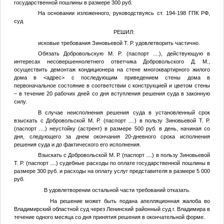
государственной пошлины в размере 300 руб.
На основании изложенного, руководствуясь ст. 194-198 ГПК РФ,
суд
РЕШИЛ:
исковые требования
Зиновьевой Т. Р.
удовлетворить частично.
Обязать
Добровольскую М. Р.
(паспорт
....
), действующую в
интересах несовершеннолетнего ответчика
Добровольского Д. М.
,
осуществить демонтаж кондиционера на стене многоквартирного жилого
дома в
<адрес>
с последующим приведением стены дома в
первоначальное состояние в соответствии с конструкцией и цветом стены
– в течение 20 рабочих дней со дня вступления решения суда в законную
силу.
В случае неисполнения решения суда в установленный срок
взыскать с
Добровольской М. Р.
(паспорт
....
) в пользу
Зиновьевой Т. Р.
(паспорт
....
) неустойку (астрент) в размере 500 руб. в день, начиная со
дня, следующего за днем окончания 20-дневного срока исполнения
решения суда и до фактического его исполнения.
Взыскать с
Добровольской М. Р.
(паспорт
....
) в пользу
Зиновьевой
Т. Р.
(паспорт
....
) судебные расходы по оплате государственной пошлины в
размере 300 руб. и расходы на оплату услуг представителя в размере 5 000
руб.
В удовлетворении остальной части требований отказать.
На решение может быть подана апелляционная жалоба во
Владимирский областной суд через Ленинский районный суд г. Владимира в
течение одного месяца со дня принятия решения в окончательной форме.