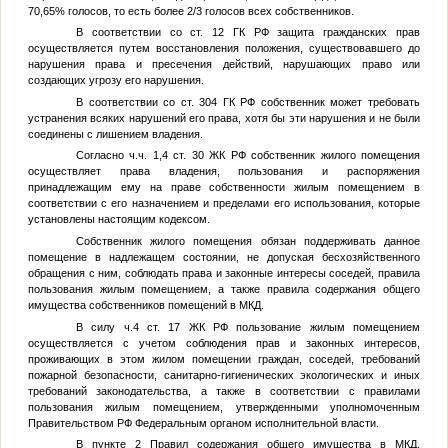
70,65% голосов, то есть более 2/3 голосов всех собственников.
В соответствии со ст. 12 ГК РФ защита гражданских прав
осуществляется путем восстановления положения, существовавшего до
нарушения права и пресечения действий, нарушающих право или
создающих угрозу его нарушения.
В соответствии со ст. 304 ГК РФ собственник может требовать
устранения всяких нарушений его права, хотя бы эти нарушения и не были
соединены с лишением владения.
Согласно ч.ч. 1,4 ст. 30 ЖК РФ собственник жилого помещения
осуществляет права владения, пользования и распоряжения
принадлежащим ему на праве собственности жилым помещением в
соответствии с его назначением и пределами его использования, которые
установлены настоящим кодексом.
Собственник жилого помещения обязан поддерживать данное
помещение в надлежащем состоянии, не допуская бесхозяйственного
обращения с ним, соблюдать права и законные интересы соседей, правила
пользования жилым помещением, а также правила содержания общего
имущества собственников помещений в МКД.
В силу ч.4 ст. 17 ЖК РФ пользование жилым помещением
осуществляется с учетом соблюдения прав и законных интересов,
проживающих в этом жилом помещении граждан, соседей, требований
пожарной безопасности, санитарно-гигиенических экологических и иных
требований законодательства, а также в соответствии с правилами
пользования жилым помещением, утвержденными уполномоченным
Правительством РФ Федеральным органом исполнительной власти.
В пункте 2 Правил содержания общего имущества в МКД,