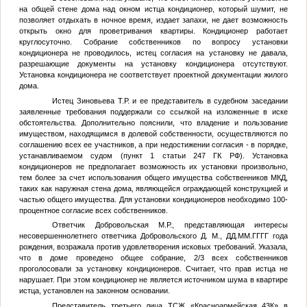
на общей стене дома над окном истца кондиционер, который шумит, не
позволяет отдыхать в ночное время, издает запахи, не дает возможность
открыть окно для проветривания квартиры. Кондиционер работает
круглосуточно. Собрание собственников по вопросу установки
кондиционера не проводилось, истец согласия на установку не давала,
разрешающие документы на установку кондиционера отсутствуют.
Установка кондиционера не соответствует проектной документации жилого
дома.
Истец
Зиновьева Т.Р.
и ее представитель в судебном заседании
заявленные требования поддержали со ссылкой на изложенные в иске
обстоятельства. Дополнительно пояснили, что владение и пользование
имуществом, находящимся в долевой собственности, осуществляются по
соглашению всех ее участников, а при недостижении согласия - в порядке,
устанавливаемом судом (пункт 1 статьи 247 ГК РФ). Установка
кондиционеров не предполагает возможность их установки произвольно,
тем более за счет использования общего имущества собственников МКД,
таких как наружная стена дома, являющейся ограждающей конструкцией и
частью общего имущества. Для установки кондиционеров необходимо 100-
процентное согласие всех собственников.
Ответчик
Добровольская М.Р.
, представляющая интересы
несовершеннолетнего ответчика
Добровольского Д. М.
,
ДД.ММ.ГГГГ
года
рождения, возражала против удовлетворения исковых требований. Указала,
что в доме проведено общее собрание, 2/3 всех собственников
проголосовали за установку кондиционеров. Считает, что прав истца не
нарушает. При этом кондиционер не является источником шума в квартире
истца, установлен на законном основании.
Представитель третьего лица ТСЖ «Красноармейская 43К» в