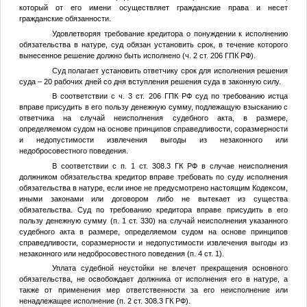
который от его имени осуществляет гражданские права и несет
гражданские обязанности.
Удовлетворяя требование кредитора о понуждении к исполнению
обязательства в натуре, суд обязан установить срок, в течение которого
вынесенное решение должно быть исполнено (ч. 2 ст. 206 ГПК РФ).
Суд полагает установить ответчику срок для исполнения решения
суда – 20 рабочих дней со дня вступления решения суда в законную силу.
В соответствии с ч. 3 ст. 206 ГПК РФ суд по требованию истца
вправе присудить в его пользу денежную сумму, подлежащую взысканию с
ответчика на случай неисполнения судебного акта, в размере,
определяемом судом на основе принципов справедливости, соразмерности
и недопустимости извлечения выгоды из незаконного или
недобросовестного поведения.
В соответствии с п. 1 ст. 308.3 ГК РФ в случае неисполнения
должником обязательства кредитор вправе требовать по суду исполнения
обязательства в натуре, если иное не предусмотрено настоящим Кодексом,
иными законами или договором либо не вытекает из существа
обязательства. Суд по требованию кредитора вправе присудить в его
пользу денежную сумму (п. 1 ст. 330) на случай неисполнения указанного
судебного акта в размере, определяемом судом на основе принципов
справедливости, соразмерности и недопустимости извлечения выгоды из
незаконного или недобросовестного поведения (п. 4 ст. 1).
Уплата судебной неустойки не влечет прекращения основного
обязательства, не освобождает должника от исполнения его в натуре, а
также от применения мер ответственности за его неисполнение или
ненадлежащее исполнение (п. 2 ст. 308.3 ГК РФ).