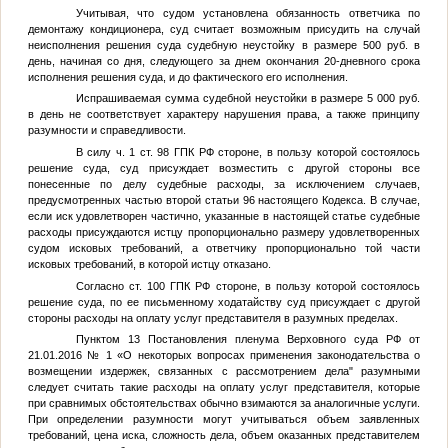
Учитывая, что судом установлена обязанность ответчика по
демонтажу кондиционера, суд считает возможным присудить на случай
неисполнения решения суда судебную неустойку в размере 500 руб. в
день, начиная со дня, следующего за днем окончания 20-дневного срока
исполнения решения суда, и до фактического его исполнения.
Испрашиваемая сумма судебной неустойки в размере 5 000 руб.
в день не соответствует характеру нарушения права, а также принципу
разумности и справедливости.
В силу ч. 1 ст. 98 ГПК РФ стороне, в пользу которой состоялось
решение суда, суд присуждает возместить с другой стороны все
понесенные по делу судебные расходы, за исключением случаев,
предусмотренных частью второй статьи 96 настоящего Кодекса. В случае,
если иск удовлетворен частично, указанные в настоящей статье судебные
расходы присуждаются истцу пропорционально размеру удовлетворенных
судом исковых требований, а ответчику пропорционально той части
исковых требований, в которой истцу отказано.
Согласно ст. 100 ГПК РФ стороне, в пользу которой состоялось
решение суда, по ее письменному ходатайству суд присуждает с другой
стороны расходы на оплату услуг представителя в разумных пределах.
Пунктом 13 Постановления пленума Верховного суда РФ от
21.01.2016 № 1 «О некоторых вопросах применения законодательства о
возмещении издержек, связанных с рассмотрением дела" разумными
следует считать такие расходы на оплату услуг представителя, которые
при сравнимых обстоятельствах обычно взимаются за аналогичные услуги.
При определении разумности могут учитываться объем заявленных
требований, цена иска, сложность дела, объем оказанных представителем