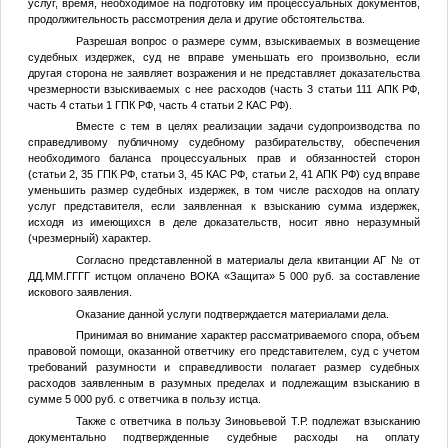
услуг, время, необходимое на подготовку им процессуальных документов,
продолжительность рассмотрения дела и другие обстоятельства.
Разрешая вопрос о размере сумм, взыскиваемых в возмещение
судебных издержек, суд не вправе уменьшать его произвольно, если
другая сторона не заявляет возражения и не представляет доказательства
чрезмерности взыскиваемых с нее расходов (часть 3 статьи 111 АПК РФ,
часть 4 статьи 1 ГПК РФ, часть 4 статьи 2 КАС РФ).
Вместе с тем в целях реализации задачи судопроизводства по
справедливому публичному судебному разбирательству, обеспечения
необходимого баланса процессуальных прав и обязанностей сторон
(статьи 2, 35 ГПК РФ, статьи 3, 45 КАС РФ, статьи 2, 41 АПК РФ) суд вправе
уменьшить размер судебных издержек, в том числе расходов на оплату
услуг представителя, если заявленная к взысканию сумма издержек,
исходя из имеющихся в деле доказательств, носит явно неразумный
(чрезмерный) характер.
Согласно представленной в материалы дела квитанции АГ
№
от
ДД.ММ.ГГГГ
истцом оплачено ВОКА «Защита» 5 000 руб. за составление
искового заявления.
Оказание данной услуги подтверждается материалами дела.
Принимая во внимание характер рассматриваемого спора, объем
правовой помощи, оказанной ответчику его представителем, суд с учетом
требований разумности и справедливости полагает размер судебных
расходов заявленным в разумных пределах и подлежащим взысканию в
сумме 5 000 руб. с ответчика в пользу истца.
Также с ответчика в пользу
Зиновьевой Т.Р.
подлежат взысканию
документально подтвержденные судебные расходы на оплату