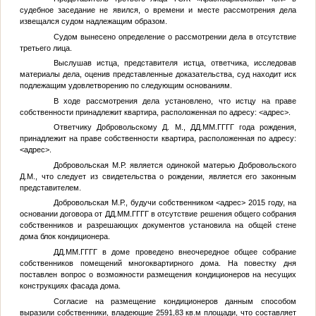
судебное заседание не явился, о времени и месте рассмотрения дела
извещался судом надлежащим образом.
Судом вынесено определение о рассмотрении дела в отсутствие
третьего лица.
Выслушав истца, представителя истца, ответчика, исследовав
материалы дела, оценив представленные доказательства, суд находит иск
подлежащим удовлетворению по следующим основаниям.
В ходе рассмотрения дела установлено, что истцу на праве
собственности принадлежит квартира, расположенная по адресу:
<адрес>
.
Ответчику
Добровольскому Д. М.
,
ДД.ММ.ГГГГ
года рождения,
принадлежит на праве собственности квартира, расположенная по адресу:
<адрес>
.
Добровольская М.Р.
является одинокой матерью
Добровольского
Д.М.
, что следует из свидетельства о рождении, является его законным
представителем.
Добровольская М.Р.
, будучи собственником
<адрес>
2015 году, на
основании договора от
ДД.ММ.ГГГГ
в отсутствие решения общего собрания
собственников и разрешающих документов установила на общей стене
дома блок кондиционера.
ДД.ММ.ГГГГ
в доме проведено внеочередное общее собрание
собственников помещений многоквартирного дома. На повестку дня
поставлен вопрос о возможности размещения кондиционеров на несущих
конструкциях фасада дома.
Согласие на размещение кондиционеров данным способом
выразили собственники, владеющие 2591,83 кв.м площади, что составляет