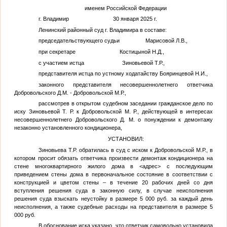
именем Российской Федерации
г. Владимир 30 января 2025 г.
Ленинский районный суд г. Владимира в составе:
председательствующего судьи Марисовой Л.В.,
при секретаре Костицыной Н.Д.,
с участием истца
Зиновьевой Т.Р.
,
представителя истца по устному ходатайству
Бояринцевой Н.И.
,
законного представителя несовершеннолетнего ответчика
Добровольского Д.М.
-
Добровольской М.Р.
,
рассмотрев в открытом судебном заседании гражданское дело по
иску
Зиновьевой Т. Р.
к
Добровольской М. Р.
, действующей в интересах
несовершеннолетнего
Добровольского Д. М.
о понуждении к демонтажу
незаконно установленного кондиционера,
УСТАНОВИЛ:
Зиновьева Т.Р.
обратилась в суд с иском к
Добровольской М.Р.
, в
котором просит обязать ответчика произвести демонтаж кондиционера на
стене многоквартирного жилого дома в
<адрес>
с последующим
приведением стены дома в первоначальное состояние в соответствии с
конструкцией и цветом стены – в течение 20 рабочих дней со дня
вступления решения суда в законную силу, в случае неисполнения
решения суда взыскать неустойку в размере 5 000 руб. за каждый день
неисполнения, а также судебные расходы на представителя в размере 5
000 руб.
В обоснование иска указано, что ответчик самовольно установила