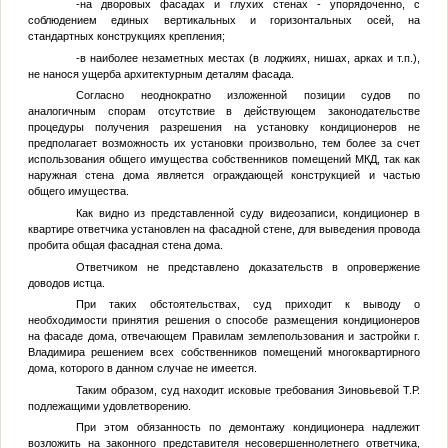
-на дворовых фасадах и глухих стенах - упорядоченно, с
соблюдением единых вертикальных и горизонтальных осей, на
стандартных конструкциях крепления;
-в наиболее незаметных местах (в лоджиях, нишах, арках и т.п.),
не нанося ущерба архитектурным деталям фасада.
Согласно неоднократно изложенной позиции судов по
аналогичным спорам отсутствие в действующем законодательстве
процедуры получения разрешения на установку кондиционеров не
предполагает возможность их установки произвольно, тем более за счет
использования общего имущества собственников помещений МКД, так как
наружная стена дома является ограждающей конструкцией и частью
общего имущества.
Как видно из представленной суду видеозаписи, кондиционер в
квартире ответчика установлен на фасадной стене, для выведения провода
пробита общая фасадная стена дома.
Ответчиком не представлено доказательств в опровержение
доводов истца.
При таких обстоятельствах, суд приходит к выводу о
необходимости принятия решения о способе размещения кондиционеров
на фасаде дома, отвечающем Правилам землепользования и застройки г.
Владимира решением всех собственников помещений многоквартирного
дома, которого в данном случае не имеется.
Таким образом, суд находит исковые требования
Зиновьевой Т.Р.
подлежащими удовлетворению.
При этом обязанность по демонтажу кондиционера надлежит
возложить на законного представителя несовершеннолетнего ответчика,