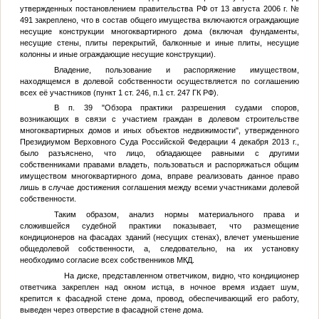
утвержденных постановлением правительства РФ от 13 августа 2006 г. №
491 закреплено, что в состав общего имущества включаются ограждающие
несущие конструкции многоквартирного дома (включая фундаменты,
несущие стены, плиты перекрытий, балконные и иные плиты, несущие
колонны и иные ограждающие несущие конструкции).
Владение, пользование и распоряжение имуществом,
находящемся в долевой собственности осуществляется по соглашению
всех её участников (пункт 1 ст. 246, п.1 ст. 247 ГК РФ).
В п. 39 "Обзора практики разрешения судами споров,
возникающих в связи с участием граждан в долевом строительстве
многоквартирных домов и иных объектов недвижимости", утвержденного
Президиумом Верховного Суда Российской Федерации 4 декабря 2013 г.,
было разъяснено, что лицо, обладающее равными с другими
собственниками правами владеть, пользоваться и распоряжаться общим
имуществом многоквартирного дома, вправе реализовать данное право
лишь в случае достижения соглашения между всеми участниками долевой
собственности.
Таким образом, анализ нормы материального права и
сложившейся судебной практики показывает, что размещение
кондиционеров на фасадах зданий (несущих стенах), влечет уменьшение
общедолевой собственности, а, следовательно, на их установку
необходимо согласие всех собственников МКД.
На диске, представленном ответчиком, видно, что кондиционер
ответчика закреплен над окном истца, в ночное время издает шум,
крепится к фасадной стене дома, провод, обеспечивающий его работу,
выведен через отверстие в фасадной стене дома.