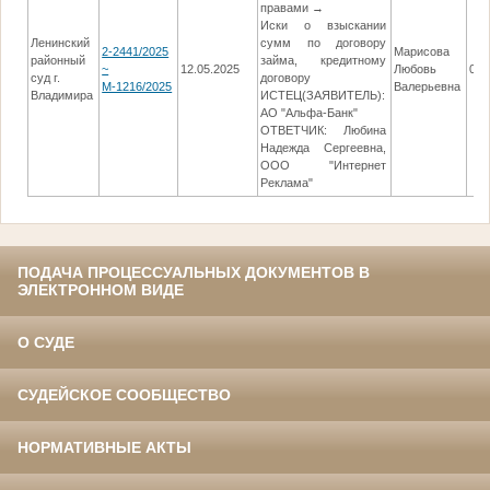
правами →
Иски о взыскании
Ленинский
сумм по договору
2-2441/2025
Марисова
районный
займа, кредитному
~
12.05.2025
Любовь
03.
суд г.
договору
М-1216/2025
Валерьевна
Владимира
ИСТЕЦ(ЗАЯВИТЕЛЬ):
АО "Альфа-Банк"
ОТВЕТЧИК: Любина
Надежда Сергеевна,
ООО "Интернет
Реклама"
ПОДАЧА ПРОЦЕССУАЛЬНЫХ ДОКУМЕНТОВ В
ЭЛЕКТРОННОМ ВИДЕ
О СУДЕ
СУДЕЙСКОЕ СООБЩЕСТВО
НОРМАТИВНЫЕ АКТЫ