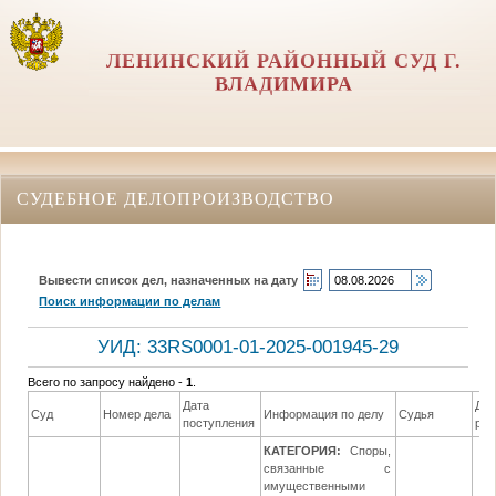
ЛЕНИНСКИЙ РАЙОННЫЙ СУД Г.
ВЛАДИМИРА
СУДЕБНОЕ ДЕЛОПРОИЗВОДСТВО
Вывести список дел, назначенных на дату
Поиск информации по делам
УИД: 33RS0001-01-2025-001945-29
Всего по запросу найдено -
1
.
Дата
Дат
Суд
Номер дела
Информация по делу
Судья
поступления
ре
КАТЕГОРИЯ:
Споры,
связанные с
имущественными