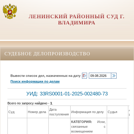
ЛЕНИНСКИЙ РАЙОННЫЙ СУД Г.
ВЛАДИМИРА
СУДЕБНОЕ ДЕЛОПРОИЗВОДСТВО
Вывести список дел, назначенных на дату
Поиск информации по делам
УИД: 33RS0001-01-2025-002480-73
Всего по запросу найдено -
1
.
Дата
Да
Суд
Номер дела
Информация по делу
Судья
поступления
ре
КАТЕГОРИЯ:
Иски,
связанные с
возмещением