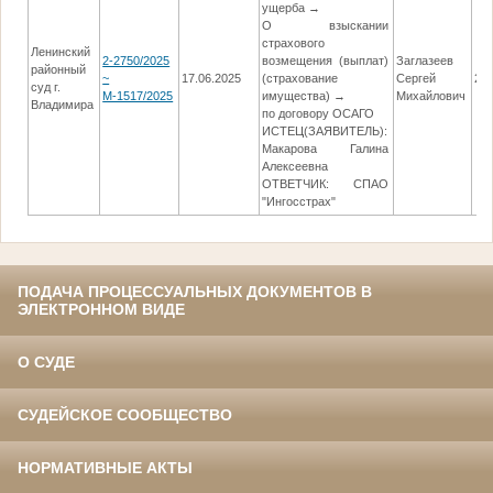
ущерба →
О взыскании
страхового
Ленинский
2-2750/2025
возмещения (выплат)
Заглазеев
районный
~
17.06.2025
(страхование
Сергей
27.
суд г.
М-1517/2025
имущества) →
Михайлович
Владимира
по договору ОСАГО
ИСТЕЦ(ЗАЯВИТЕЛЬ):
Макарова Галина
Алексеевна
ОТВЕТЧИК: СПАО
"Ингосстрах"
ПОДАЧА ПРОЦЕССУАЛЬНЫХ ДОКУМЕНТОВ В
ЭЛЕКТРОННОМ ВИДЕ
О СУДЕ
СУДЕЙСКОЕ СООБЩЕСТВО
НОРМАТИВНЫЕ АКТЫ