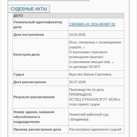
СУДЕБНЫЕ АКТЫ
ДЕЛО
Уникальный идентификатор
33RS0001-01-2026-001897-92
дела
Дата поступления
24.04.2026
Иски, связанные с возмещением
ущерба →
О взыскании страхового
Категория дела
возмещения (выплат)
(страхование имущества) →
по договору ОСАГО
Судья
Фурсова Жанна Сергеевна
Дата рассмотрения
30.07.2026
Производство по делу
ПРЕКРАЩЕНО
Результат рассмотрения
ИСТЕЦ ОТКАЗАЛСЯ ОТ ИСКА и
отказ принят судом
Номер здания, название
Ленинский районный суд
обособленного
г.Владимира
подразделения
Признак рассмотрения дела
Рассмотрено единолично судьей