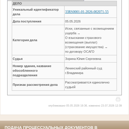
ДЕЛО
Уникальный идентификатор
33RS0001-01-2026-002071-55
дела
Дата поступления
05.05.2026
Иски, связанные с возмещением
ущерба →
О взыскании страхового
Категория дела
возмещения (выплат)
(страхование имущества) →
по договору ОСАГО
Судья
Зорина Юлия Сергеевна
Номер здания, название
Ленинский районный суд
обособленного
г.Владимира
подразделения
Рассматривается единолично
Признак рассмотрения дела
судьей
опубликовано 05.05.2026 19:36, изменено 23.07.2026 12:39
ПОДАЧА ПРОЦЕССУАЛЬНЫХ ДОКУМЕНТОВ В