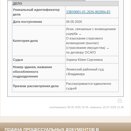
ДЕЛО
Уникальный идентификатор
33RS0001-01-2026-002094-83
дела
Дата поступления
06.05.2026
Иски, связанные с возмещением
ущерба →
О взыскании страхового
Категория дела
возмещения (выплат)
(страхование имущества) →
по договору ОСАГО
Судья
Зорина Юлия Сергеевна
Номер здания, название
Ленинский районный суд
обособленного
г.Владимира
подразделения
Рассматривается единолично
Признак рассмотрения дела
судьей
опубликовано 06.05.2026 19:39, изменено 16.07.2026 12:36
ПОДАЧА ПРОЦЕССУАЛЬНЫХ ДОКУМЕНТОВ В