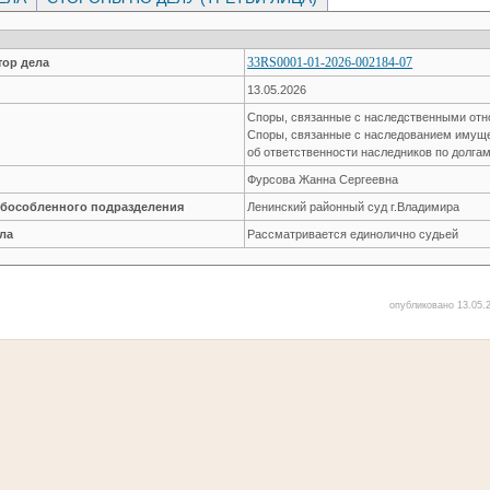
33RS0001-01-2026-002184-07
ор дела
13.05.2026
Споры, связанные с наследственными от
Споры, связанные с наследованием имущ
об ответственности наследников по долга
Фурсова Жанна Сергеевна
обособленного подразделения
Ленинский районный суд г.Владимира
ла
Рассматривается единолично судьей
опубликовано 13.05.2