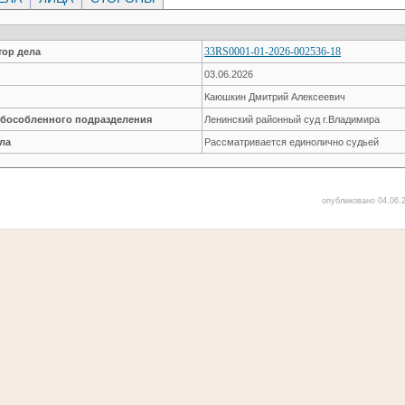
33RS0001-01-2026-002536-18
ор дела
03.06.2026
Каюшкин Дмитрий Алексеевич
обособленного подразделения
Ленинский районный суд г.Владимира
ла
Рассматривается единолично судьей
опубликовано 04.06.2