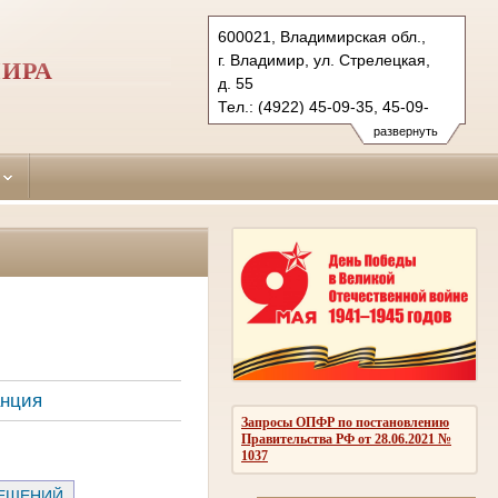
600021, Владимирская обл.,
г. Владимир, ул. Стрелецкая,
МИРА
д. 55
Тел.: (4922) 45-09-35, 45-09-
36 (ф.)
развернуть
leninsky.wld@sudrf.ru
анция
Запросы ОПФР по постановлению
Правительства РФ от 28.06.2021 №
1037
РЕШЕНИЙ