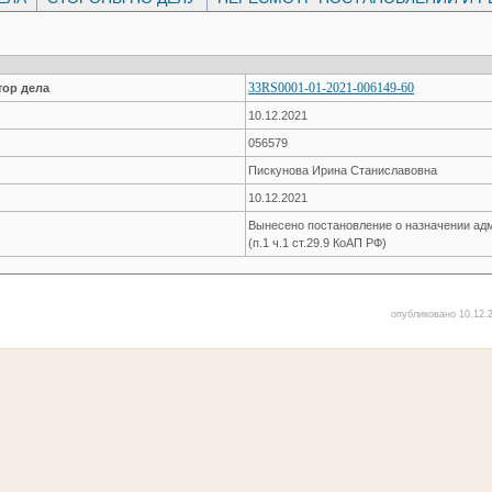
33RS0001-01-2021-006149-60
ор дела
10.12.2021
056579
Пискунова Ирина Станиславовна
10.12.2021
Вынесено постановление о назначении ад
(п.1 ч.1 ст.29.9 КоАП РФ)
опубликовано 10.12.2