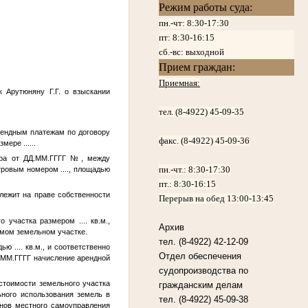
Режим работы суда:
пн.-чт: 8:30-17:30
пт:
8:30-16:15
сб.-вс: выходной
Прием граждан:
Приемная:
 к Арутюняну
Г.Г.
о взыскании
тел. (8-4922) 45-09-35
арендным платежам по договору
факс. (8-4922) 45-09-36
размере
....
..
ира от
ДД.ММ.ГГГГ
№
, между
пн.-чт.:
8:30-17:30
стровым номером
....
, площадью
пт.:
8:30-16:15
ежит на праве собственности
Перерыв на обед 13:00-13:45
ого участка размером
....
кв.м.,
Архив
мом земельном участке.
тел. (8-4922) 42-12-09
адью
....
кв.м., и соответственно
Отдел обеспечения
.ММ.ГГГГ
начисление арендной
судопроизводства по
 стоимости земельного участка
гражданским делам
ьного использования земель в
тел. (8-4922) 45-09-38
анов местного самоуправления