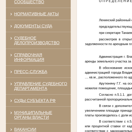
О П Р Е Д Е Л Е Н И Е
СООБЩЕСТВО
НОРМАТИВНЫЕ АКТЫ
Ленинский районный с
ДОКУМЕНТЫ СУДА
председательствующе
при секретаре Танаев
СУДЕБНОЕ
рассмотрев в откры
ДЕЛОПРОИЗВОДСТВО
задолженности по арендным пл
СПРАВОЧНАЯ
Администрация г. Вл
ИНФОРМАЦИЯ
аренды земельного участка за
В обоснование иско
ПРЕСС-СЛУЖБА
администрацией города Влади
....
кв.м., расположенного по а
УПРАВЛЕНИЕ СУДЕБНОГО
Арутюняну Г.Г. на о
ДЕПАРТАМЕНТА
нежилое помещение, площад
Согласно п.5.1.1. д
рассчитанной пропорциональн
СУДЫ СУБЪЕКТА РФ
В связи с дополните
увеличением площади принадл
МУНИЦИПАЛЬНЫЕ
платы производилось с доли и
ОРГАНЫ ВЛАСТИ
В соответствии с п.
или процентной ставки от ка
ВАКАНСИИ
соответствии с законодатель