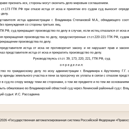
вправе признать иск, стороны могут окончить дело мировым соглашением.
3 ст.173 ГПК РФ при отказе истца от иска и принятии его судом суд выносит опре
 делу.
дставителя истца администрации г. Владимира Степановой М.А., обладающего соо
без принуждения со стороны третьих лиц.
ГПК РФ, суд прекращает производство по делу в случае, если истец отказался от иска и
ия прекращения производства по делу, предусмотренные ст.ст.220-221 ГПК РФ, судо
прекращении производства по делу.
 представителя истца от иска не противоречит закону и не нарушает прав и закон
аз представителя истца от иска и прекратить производство по делу.
Руководствуясь ст.ст. 39, 173, 220, 221, ГПК РФ, суд
о п р е д е л и л:
ство по гражданскому делу по иску администрации г. Владимира к Арутюняну
Г.Г.
о
 аренды земельного участка и пени за просрочку их уплаты в связи с отказом предст
в суд по спору между теми же сторонами, о том же предмете и по тем же основаниям
ть обжаловано во Владимирский областной суд через Ленинский районный суд г. Влад
й судья: И.С. Рассадкина
-2026
«Государственная автоматизированная система Российской Федерации «Правос