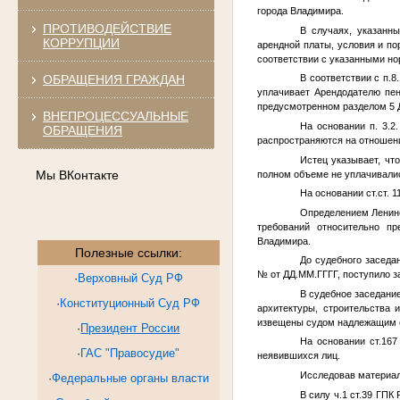
города Владимира.
ПРОТИВОДЕЙСТВИЕ
В случаях, указанн
КОРРУПЦИИ
арендной платы, условия и по
соответствии с указанными н
ОБРАЩЕНИЯ ГРАЖДАН
В соответствии с п.
уплачивает Арендодателю пе
предусмотренном разделом 5 
ВНЕПРОЦЕССУАЛЬНЫЕ
На основании п. 3.2
ОБРАЩЕНИЯ
распространяются на отношен
Истец указывает, чт
Мы ВКонтакте
полном объеме не уплачивали
На основании ст.ст. 1
Определением Ленинск
требований относительно пр
Владимира.
Полезные ссылки:
До судебного заседа
№
от
ДД.ММ.ГГГГ
, поступило 
·
Верховный Суд РФ
В судебное заседание
·
Конституционный Суд РФ
архитектуры, строительства 
извещены судом надлежащим о
·
Президент России
На основании ст.16
·
ГАС "Правосудие"
неявившихся лиц.
Исследовав материал
·
Федеральные органы власти
В силу ч.1 ст.39 ГПК