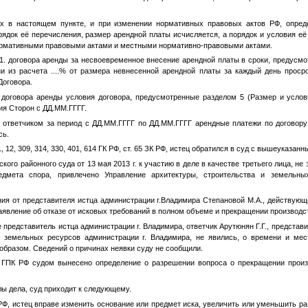
ых в настоящем пункте, и при изменении нормативных правовых актов РФ, опре
рядок её перечисления, размер арендной платы исчисляется, а порядок и условия е
ормативными правовыми актами и местными нормативно-правовыми актами.
8.1. договора аренды за несвоевременное внесение арендной платы в сроки, предусм
ни из расчета
....
% от размера невнесенной арендной платы за каждый день просро
Договора.
. договора аренды условия договора, предусмотренные разделом 5 (Размер и услов
ия Сторон с
ДД.ММ.ГГГГ
.
о ответчиком за период с
ДД.ММ.ГГГГ
по
ДД.ММ.ГГГГ
арендные платежи по договору
сь.
1, 12, 309, 314, 330, 401, 614 ГК РФ, ст. 65 ЗК РФ, истец обратился в суд с вышеуказа
ого районного суда от 13 мая 2013 г. к участию в деле в качестве третьего лица, н
едмета спора, привлечено Управление архитектуры, строительства и земельны
ния от представителя истца администрации г.Владимира Степановой М.А., действую
заявление об отказе от исковых требований в полном объеме и прекращении производств
 представитель истца администрации г. Владимира, ответчик Арутюнян Г.Г., представ
и земельных ресурсов администрации г. Владимира, не явились, о времени и мес
бразом. Сведений о причинах неявки суду не сообщили.
7 ГПК РФ судом вынесено определение о разрешении вопроса о прекращении произ
ы дела, суд приходит к следующему.
 РФ, истец вправе изменить основание или предмет иска, увеличить или уменьшить р