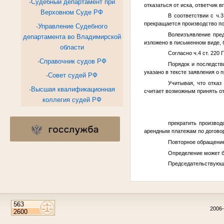
·
Судебный департамент при
отказаться от иска, ответчик 
Верховном Суде РФ
В соответствии с ч.
прекращается производство по
·
Управление Судебного
Волеизъявление пре
департамента во Владимирской
изложено в письменном виде, 
области
Согласно ч.4 ст. 220 
·
Справочник судов РФ
Порядок и последств
указано в тексте заявления о 
·
Совет судей РФ
Учитывая, что отказ
·
Высшая квалификационная
считает возможным принять отк
коллегия судей РФ
прекратить производ
арендным платежам по договору
Повторное обращение 
Определение может бы
Председательствующи
2006