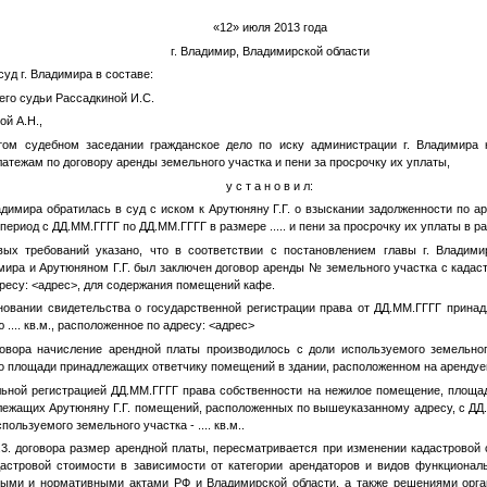
«12» июля 2013 года
г. Владимир, Владимирской области
уд г. Владимира в составе:
го судьи Рассадкиной И.С.
ой А.Н.,
том судебном заседании гражданское дело по иску администрации г. Владимира
атежам по договору аренды земельного участка и пени за просрочку их уплаты,
у с т а н о в и л:
адимира обратилась в суд с иском к Арутюняну Г.Г. о взыскании задолженности по 
 период с
ДД.ММ.ГГГГ
по
ДД.ММ.ГГГГ
в размере
....
. и пени за просрочку их уплаты в 
вых требований указано, что в соответствии с постановлением главы г. Владим
мира и Арутюняном Г.Г. был заключен договор аренды
№
земельного участка с када
дресу:
<адрес>
, для содержания помещений кафе.
сновании свидетельства о государственной регистрации права от
ДД.ММ.ГГГГ
принадл
ью
....
кв.м., расположенное по адресу:
<адрес>
оговора начисление арендной платы производилось с доли используемого земельн
о площади принадлежащих ответчику помещений в здании, расположенном на арендуе
льной регистрацией
ДД.ММ.ГГГГ
права собственности на нежилое помещение, площ
ежащих Арутюняну Г.Г. помещений, расположенных по вышеуказанному адресу, с
ДД
спользуемого земельного участка -
....
кв.м..
5.3. договора размер арендной платы, пересматривается при изменении кадастровой
дастровой стоимости в зависимости от категории арендаторов и видов функционал
ными и нормативными актами РФ и Владимирской области, а также решениями орг