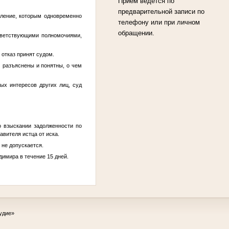
Прием ведется по
предварительной записи по
деление, которым одновременно
телефону или при личном
обращении.
тветствующими полномочиями,
 отказ принят судом.
м разъяснены и понятны, о чем
ных интересов других лиц, суд
 взыскании задолженности по
авителя истца от иска.
 не допускается.
имира в течение 15 дней.
удие»