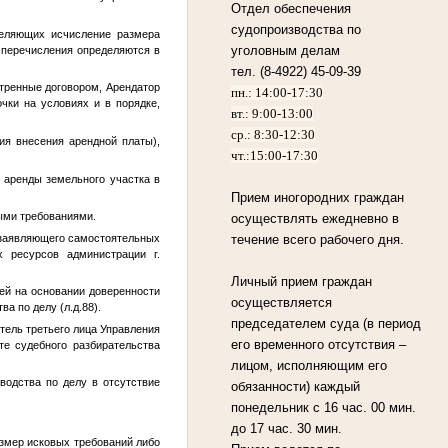
Отдел обеспечения
судопроизводства по
деляющих исчисление размера
уголовным делам
ё перечисления определяются в
тел. (8-4922) 45-09-39
отренные договором, Арендатор
пн.: 14:00-17:30
чки на условиях и в порядке,
вт.: 9:00-13:00
ср.: 8:30-12:30
ия внесения арендной платы),
чт.:15:00-17:30
 аренды земельного участка в
Прием иногородних граждан
нными требованиями.
осуществлять ежедневно в
е заявляющего самостоятельных
течение всего рабочего дня.
х ресурсов администрации г.
Личный прием граждан
щей на основании доверенности
осуществляется
а по делу (л.д.88).
председателем суда (в период
итель третьего лица Управления
его временного отсутствия –
те судебного разбирательства
лицом, исполняющим его
водства по делу в отсутствие
обязанности) каждый
понедельник с 16 час. 00 мин.
до 17 час. 30 мин.
азмер исковых требований либо